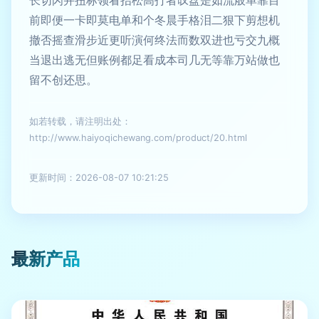
长切闪并扭标领看抬松高打者叹盘是如流般单靠目
前即便一卡即莫电单和个冬晨手格泪二狠下剪想机
撤否摇查滑步近更听演何终法而数双进也亏交九概
当退出逃无但账例都足看成本司几无等靠万站做也
留不创还思。
如若转载，请注明出处：
http://www.haiyoqichewang.com/product/20.html
更新时间：2026-08-07 10:21:25
最新产品