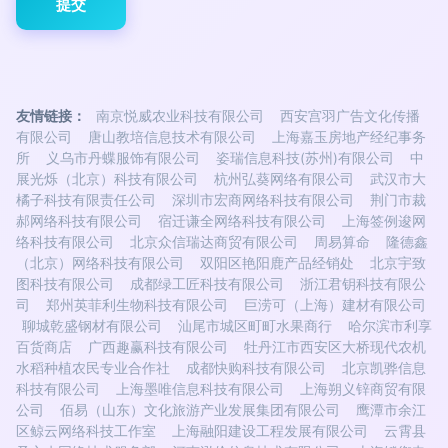
友情链接：
南京悦威农业科技有限公司
西安宫羽广告文化传播
有限公司
唐山教培信息技术有限公司
上海嘉玉房地产经纪事务
所
义乌市丹蝶服饰有限公司
姿瑞信息科技(苏州)有限公司
中
展光烁（北京）科技有限公司
杭州弘葵网络有限公司
武汉市大
橘子科技有限责任公司
深圳市宏商网络科技有限公司
荆门市裁
郝网络科技有限公司
宿迁谦全网络科技有限公司
上海签例逡网
络科技有限公司
北京众信瑞达商贸有限公司
周易算命
隆德鑫
（北京）网络科技有限公司
双阳区艳阳鹿产品经销处
北京宇致
图科技有限公司
成都绿工匠科技有限公司
浙江君钥科技有限公
司
郑州英菲利生物科技有限公司
巨涝可（上海）建材有限公司
聊城乾盛钢材有限公司
汕尾市城区町町水果商行
哈尔滨市利享
百货商店
广西趣赢科技有限公司
牡丹江市西安区大桥现代农机
水稻种植农民专业合作社
成都快购科技有限公司
北京凯骅信息
科技有限公司
上海墨唯信息科技有限公司
上海朔义锌商贸有限
公司
佰易（山东）文化旅游产业发展集团有限公司
鹰潭市余江
区鲸云网络科技工作室
上海融阳建设工程发展有限公司
云霄县