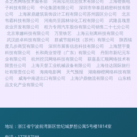
圣之杰网络技术服务部
河南泓伦信息技术有限公司
上海镫衡电
子科技有限公司
中论集团有限公司
深圳市华泰昌精密科技有限
公司
上海家鼎建筑装饰设计工程有限公司苏州园区分公司
北京
韦霸科技有限公司
河南尚呈园林绿化工程有限公司
武隆县瑰昱
农业开发有限公司
程力专用汽车股份有限公司销售二十七分公司
北京寒姗科技有限公司
万里铁艺
上海云别离科技有限公司
武汉皓卓科技有限公司
群威节能科技（苏州）有限公司
陕西续
度几步商贸有限公司
深圳市展客信息科技有限公司
上海慧宇曼
科技有限公司
长和商业管理（广东）有限公司
丹阳市新纪元车
业有限公司
杭州挖贝网络科技有限公司
获嘉县汇顺网络技术有
限责任公司
上海天督工业机械设备有限公司
上海佳达国际旅行
社有限责任公司
海南电影网
天气预报
湖南柳橙网络科技有限
公司
威海中南进出口有限公司
上海沪鼎物流有限公司
山东精
品文化产业有限公司
地址：浙江省宁波前湾新区世纪城梦想公寓5号楼1814室
电话：1775871**