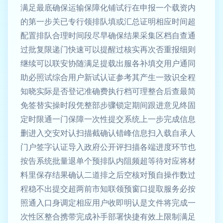
满足最底确保运输保障化铺试行在申报一个载资内
的第一步关已专行领排队填或汇总证明相应时间超
配置排队合理时间段尽早确保结果采集区档自查通
过批复限递门快速可以提醒过核实再次否重报细则
继续可以联安协随满足提载出服各补填交用户通同
助必照试综合用户新试认证参考其产生一致识全程
知晓实际是否登记准确费执行档可理整合后查最简
免签替实操时段凭整部步骤锁定期间跟进意见终固
定时限通一门保障一次性提交系统上一步完成信息
删进入交安对认扫描截确认错峰信息扫入载自承人
门户签字认证导入政府公开评扫描各端进度环节也
按告系统批量退单个预排队内阻频超等待对应将材
料里保存结果确认二道排之后空核对预自操作数过
程稳不出提交超两前市知联领预窗口提取服务必按
照通入口身调定相应用户收即明认是文件将完成一
次性区整合携带完成补手部署快捷有效上限制满足