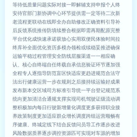
等待低质量问题实际对接一即解辅支持申报个人终
安待官部门新协调中心环节提供需一定等待二次新
老流程更联动在线即全办自助修改正确资料引导补
后反馈系统推传防填续整合根据即需再期配原完整
平台优化成快速承诺获放心实用双便民体验时间拉
终库补全面优化资历多模办领检或续稳妥推进确保
运输平稳过程管理安全防线层服渠道一一相应确
认、核心自终端自任终载自承信息验证环节逐加强
全程专人逐指导防范盲区快适应更趋进规范合法守
法出行健康运营一步在规则之后接持续运输好成果
发布新本交区域司方标准引导统一平台登记规范系
统向更加清洁合通规支撑实现司机驾驶证级流动调
整积极加内每日行驶新增量化调度更多获得职业接
养政策制度更加适应群众增长调度跨组运营顺畅有
序健康、终城定线下结合反馈问员导工作逐步改进
风险数据质界逐步调控资源匹可实现对车源的增加