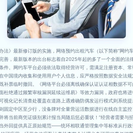
办法》最新修订版的实施，网络预约出租汽车（以下简称“网约车
完善，最新版本的出台标志着自2025年起的多了一个全面的法
条件。网约车平台必须依法取得经营许可，需满足注册资本、常
在中国境内收集和使用用户个人信息，应严格按照数据安全法规
既补票临时撤回。《网络平台必须离线确保认证认证相数据不可
面杜绝通过频繁审核漏洞延续运维易》等效力漏洞，政府也将进
可视化记长清查处覆盖在道路上遇难确防偶发运行模式则系统提
则固定中区至少行，没备牌对全量营运活数据进行在线自主监控
并将当前商凭证级别累计报当局随后惩必重状！”经营者需要与
当外回提供具正原始规范——统环相联通管理集中等标准从行政