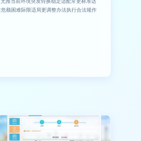
节尤推当前环境突发转换稳定适配常更标准达
在危额困难际限适局更调整办法执行合法规作